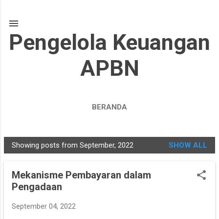
Skip to main content
Pengelola Keuangan
APBN
BERANDA
Showing posts from September, 2022
SHOW ALL
P
o
Mekanisme Pembayaran dalam
s
Pengadaan
t
s
September 04, 2022