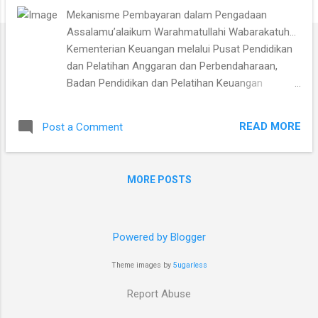
Mekanisme Pembayaran dalam Pengadaan
Assalamu’alaikum Warahmatullahi Wabarakatuh…
Kementerian Keuangan melalui Pusat Pendidikan
dan Pelatihan Anggaran dan Perbendaharaan,
Badan Pendidikan dan Pelatihan Keuangan
menyelenggarakan E-Learning Pejabat Pembuat
Komitmen. E-Learning ini dapat diakses
READ MORE
Post a Comment
menggunakan LMS Kementerian Keuangan yaitu
Kemenkeu Learning Center (KLC) dengan alamat
https://klc2.kemenkeu.go.id . Logo Kemenkeu
MORE POSTS
Learning Center Tujuan Program Mampu
melaksanakan tugas dan fungsi Pejabat Pembuat
Komitmen (PPK) dalam proses pengadaan
barang/jasa pemerintah dan pengelolaan
Powered by Blogger
keuangan sesuai dengan peraturan yang berlaku.
Theme images by
5ugarless
Kebutuhan Strategis Unit Pengguna yang Akan
Dicapai Tersedianya SDM yang memenuhi standar
Report Abuse
kompetensi Pejabat Pembuat Komitmen (PPK)